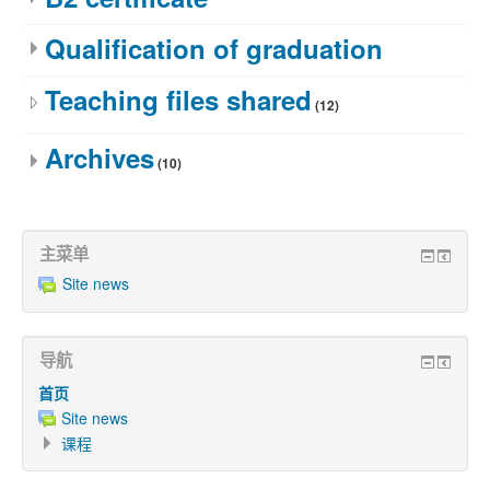
Qualification of graduation
Teaching files shared
(12)
Archives
(10)
主菜单
Site news
导航
首页
Site news
课程