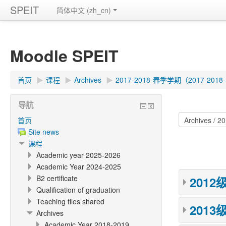
SPEIT
简体中文 (zh_cn)
Moodle SPEIT
首页
▶︎
课程
▶︎
Archives
▶︎
2017-2018-春季学期（2017-2018-S
导航
首页
Site news
课程
Academic year 2025-2026
Academic Year 2024-2025
B2 certificate
2012级
Qualification of graduation
Teaching files shared
2013级
Archives
Academic Year 2018-2019